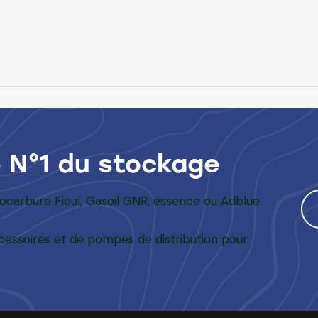
e N°1 du stockage
rocarbure Fioul, Gasoil GNR, essence ou Adblue.
essoires et de pompes de distribution pour